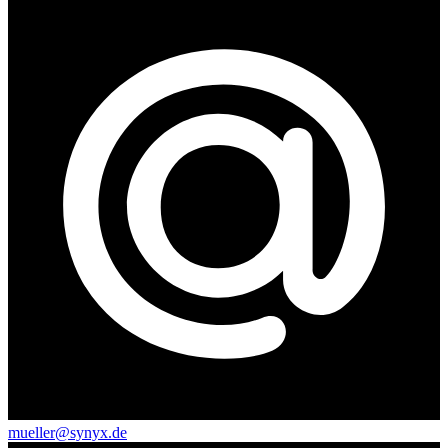
mueller@synyx.de